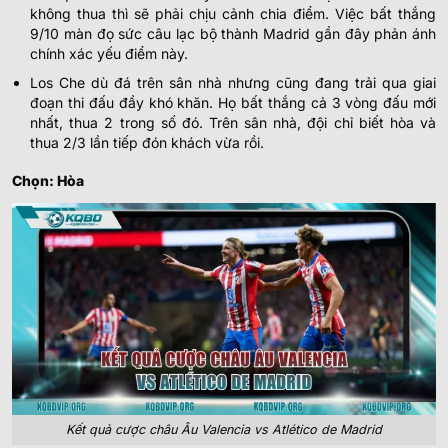
không thua thì sẽ phải chịu cảnh chia điểm. Việc bất thắng
9/10 màn đọ sức câu lạc bộ thành Madrid gần đây phản ánh
chính xác yếu điểm này.
Los Che dù đá trên sân nhà nhưng cũng đang trải qua giai
đoạn thi đấu đầy khó khăn. Họ bất thắng cả 3 vòng đấu mới
nhất, thua 2 trong số đó. Trên sân nhà, đội chỉ biết hòa và
thua 2/3 lần tiếp đón khách vừa rồi.
Chọn: Hòa
Kết quả cược châu Âu Valencia vs Atlético de Madrid