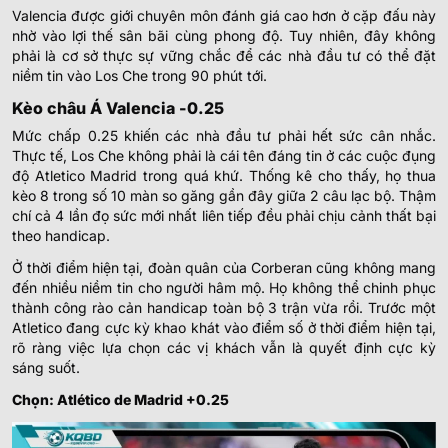
Valencia được giới chuyên môn đánh giá cao hơn ở cặp đấu này
nhờ vào lợi thế sân bãi cùng phong độ. Tuy nhiên, đây không
phải là cơ sở thực sự vững chắc để các nhà đầu tư có thể đặt
niềm tin vào Los Che trong 90 phút tới.
Kèo châu Á Valencia -0.25
Mức chấp 0.25 khiến các nhà đầu tư phải hết sức cân nhắc.
Thực tế, Los Che không phải là cái tên đáng tin ở các cuộc đụng
độ Atletico Madrid trong quá khứ. Thống kê cho thấy, họ thua
kèo 8 trong số 10 màn so găng gần đây giữa 2 câu lạc bộ. Thậm
chí cả 4 lần đọ sức mới nhất liên tiếp đều phải chịu cảnh thất bại
theo handicap.
Ở thời điểm hiện tại, đoàn quân của Corberan cũng không mang
đến nhiều niềm tin cho người hâm mộ. Họ không thể chinh phục
thành công rào cản handicap toàn bộ 3 trận vừa rồi. Trước một
Atletico đang cực kỳ khao khát vào điểm số ở thời điểm hiện tại,
rõ ràng việc lựa chọn các vị khách vẫn là quyết định cực kỳ
sáng suốt.
Chọn: Atlético de Madrid +0.25