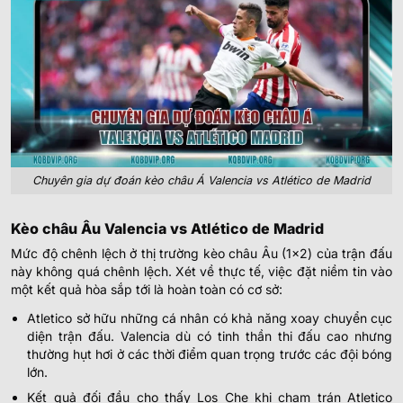
Chuyên gia dự đoán kèo châu Á Valencia vs Atlético de Madrid
Kèo châu Âu Valencia vs Atlético de Madrid
Mức độ chênh lệch ở thị trường kèo châu Âu (1×2) của trận đấu
này không quá chênh lệch. Xét về thực tế, việc đặt niềm tin vào
một kết quả hòa sắp tới là hoàn toàn có cơ sở:
Atletico sở hữu những cá nhân có khả năng xoay chuyển cục
diện trận đấu. Valencia dù có tinh thần thi đấu cao nhưng
thường hụt hơi ở các thời điểm quan trọng trước các đội bóng
lớn.
Kết quả đối đầu cho thấy Los Che khi chạm trán Atletico