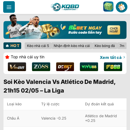
Bỏ
qua
nội
dung
🔥
HOT
Kèo nhà cái 5
Nhận định kèo nhà cái
Kèo bóng đá
7m
Top nhà cái uy tín
Xem tất cả
Soi Kèo Valencia Vs Atlético De Madrid,
21h15 02/05 – La Liga
Loại kèo
Tỷ lệ cược
Dự đoán kết quả
Atlético de Madrid
Châu Á
Valencia -0.25
+0.25