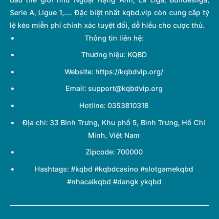
Serie A, Ligue 1,.... Đặc biệt nhất kqbd.vip còn cung cấp tỷ
lệ kèo miễn phí chính xác tuyệt đối, dễ hiểu cho cược thủ.
Thông tin liên hệ:
Thương hiệu: KQBD
Website: https://kqbdvip.org/
Email:
support@kqbdvip.org
Hotline: 0353810318
Địa chỉ: 33 Bình Trưng, Khu phố 5, Bình Trưng, Hồ Chí
Minh, Việt Nam
Zipcode: 700000
Hashtags: #kqbd #kqbdcasino #slotgamekqbd
#nhacaikqbd #dangk ykqbd