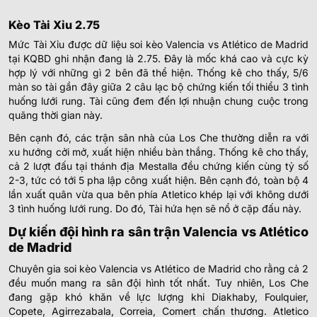
Kèo Tài Xỉu 2.75
Mức Tài Xỉu được dữ liệu soi kèo Valencia vs Atlético de Madrid
tại KQBD ghi nhận đang là 2.75. Đây là mốc khá cao và cực kỳ
hợp lý với những gì 2 bên đã thể hiện. Thống kê cho thấy, 5/6
màn so tài gần đây giữa 2 câu lạc bộ chứng kiến tối thiểu 3 tình
huống lưới rung. Tài cũng đem đến lợi nhuận chung cuộc trong
quãng thời gian này.
Bên cạnh đó, các trận sân nhà của Los Che thường diễn ra với
xu hướng cởi mở, xuất hiện nhiều bàn thắng. Thống kê cho thấy,
cả 2 lượt đấu tại thánh địa Mestalla đều chứng kiến cùng tỷ số
2-3, tức có tới 5 pha lập công xuất hiện. Bên cạnh đó, toàn bộ 4
lần xuất quân vừa qua bên phía Atletico khép lại với không dưới
3 tình huống lưới rung. Do đó, Tài hứa hẹn sẽ nổ ở cặp đấu này.
Dự kiến đội hình ra sân trận Valencia vs Atlético
de Madrid
Chuyên gia soi kèo Valencia vs Atlético de Madrid cho rằng cả 2
đều muốn mang ra sân đội hình tốt nhất. Tuy nhiên, Los Che
đang gặp khó khăn về lực lượng khi Diakhaby, Foulquier,
Copete, Agirrezabala, Correia, Comert chấn thương. Atletico