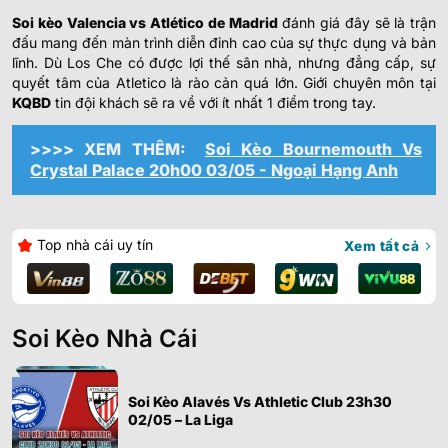
Soi kèo Valencia vs Atlético de Madrid
đánh giá đây sẽ là trận
đấu mang đến màn trình diễn đỉnh cao của sự thực dụng và bản
lĩnh. Dù Los Che có được lợi thế sân nhà, nhưng đẳng cấp, sự
quyết tâm của Atletico là rào cản quá lớn. Giới chuyên môn tại
KQBD
tin đội khách sẽ ra về với ít nhất 1 điểm trong tay.
>>>> XEM THÊM:
Soi Kèo Bournemouth Vs
Crystal Palace 20h00 03/05 - Ngoại Hạng Anh
Top nhà cái uy tín
Xem tất cả
Soi Kèo Nhà Cái
Soi Kèo Alavés Vs Athletic Club 23h30
02/05 – La Liga