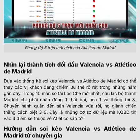
Phong độ 5 trận mới nhất của Atlético de Madrid
Nhìn lại thành tích đối đầu Valencia vs Atlético
de Madrid
Dựa vào thống kê soi kèo Valencia vs Atlético de Madrid có thể
thấy các vị khách đang chiếm ưu thế rõ rệt trong những năm
gần đây. Trong 10 màn so tài Los Che mới nhất, câu lạc bộ thành
Madrid chỉ phải nhận đúng 1 thất bại, hòa 1 và thắng tới 8.
Chuyến hành quân đến sân Valencia vừa rồi, họ giành chiến
thắng cách biệt 3-0. Đây là những cơ sở dữ liệu mà KQBD tin
vào 3 điểm sẽ thuộc về Atletico sắp tới.
Hướng dẫn soi kèo Valencia vs Atlético de
Madrid từ chuyên gia