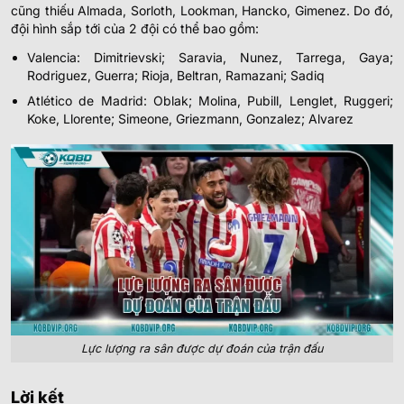
cũng thiếu Almada, Sorloth, Lookman, Hancko, Gimenez. Do đó,
đội hình sắp tới của 2 đội có thể bao gồm:
Valencia: Dimitrievski; Saravia, Nunez, Tarrega, Gaya;
Rodriguez, Guerra; Rioja, Beltran, Ramazani; Sadiq
Atlético de Madrid: Oblak; Molina, Pubill, Lenglet, Ruggeri;
Koke, Llorente; Simeone, Griezmann, Gonzalez; Alvarez
Lực lượng ra sân được dự đoán của trận đấu
Lời kết