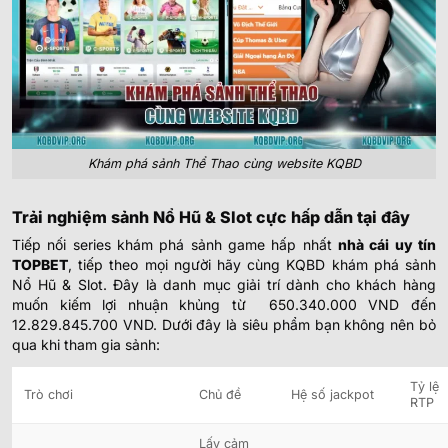
Khám phá sảnh Thể Thao cùng website KQBD
Trải nghiệm sảnh Nổ Hũ & Slot cực hấp dẫn tại đây
Tiếp nối series khám phá sảnh game hấp nhất
nhà cái uy tín
TOPBET
, tiếp theo mọi người hãy cùng KQBD khám phá sảnh
Nổ Hũ & Slot. Đây là danh mục giải trí dành cho khách hàng
muốn kiếm lợi nhuận khủng từ 650.340.000 VND đến
12.829.845.700 VND. Dưới đây là siêu phẩm bạn không nên bỏ
qua khi tham gia sảnh:
Tỷ lệ
Trò chơi
Chủ đề
Hệ số jackpot
RTP
Lấy cảm