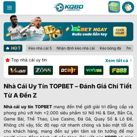
Bỏ
qua
nội
dung
🔥
HOT
Kèo nhà cái 5
Nhận định kèo nhà cái
Kèo bóng đá
7m
Top nhà cái uy tín
Xem tất cả
Nhà Cái Uy Tín TOPBET – Đánh Giá Chi Tiết
Từ A Đến Z
Nhà cái uy tín TOPBET
mang đến thế giới giải trí đẳng cấp và
phong phú với hơn +2.000 siêu phẩm từ Nổ Hũ & Slot, Bắn Cá,
Game Bài, Thể Thao, Live Casino, Đá Gà, Quay Số & Lô Đề.
Không chỉ vậy, tốc độ nạp rút nhanh chóng và bảo mật tối đa
cho khách hàng, mang đến sự yên tâm và tin tưởng để mọi