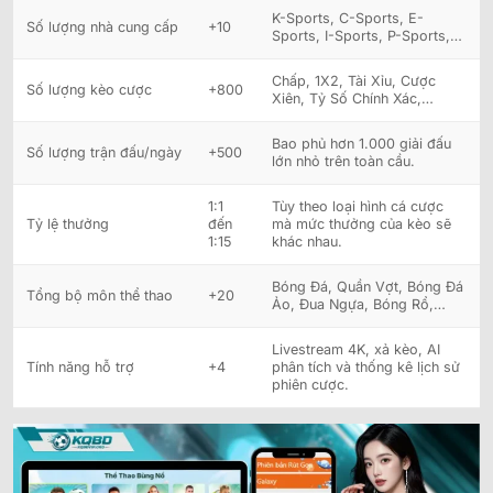
K-Sports, C-Sports, E-
Số lượng nhà cung cấp
+10
Sports, I-Sports, P-Sports,…
Chấp, 1X2, Tài Xỉu, Cược
Số lượng kèo cược
+800
Xiên, Tỷ Số Chính Xác,…
Bao phủ hơn 1.000 giải đấu
Số lượng trận đấu/ngày
+500
lớn nhỏ trên toàn cầu.
1:1
Tùy theo loại hình cá cược
Tỷ lệ thưởng
đến
mà mức thưởng của kèo sẽ
1:15
khác nhau.
Bóng Đá, Quần Vợt, Bóng Đá
Tổng bộ môn thể thao
+20
Ảo, Đua Ngựa, Bóng Rổ,…
Livestream 4K, xả kèo, AI
Tính năng hỗ trợ
+4
phân tích và thống kê lịch sử
phiên cược.