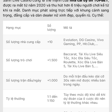
Sảnh Live Casino cũng là thế mạnh của
nhà cái uy tín TOPBET
,
được ra mắt từ năm 2020 và thu hút hơn 6 triệu người chơi kể từ
khi ra mắt. Danh mục phát sóng trực tiếp với khung cảnh sang
trọng, đẳng cấp và dàn dealer nữ xinh đẹp, quyến rũ. Cụ thể:
Số
Hạng mục
Mô tả
lượng
Evolution, DG Casino, Vivo
Số lượng nhà cung cấp
+10
Gaming, PP, Hit.Club,…
Baccarat, Tài Xỉu Live Siêu
Tốc, Xóc Đĩa Siêu Tốc,
Số lượng trò chơi
+1.500
Roulette, Xóc Đĩa Live Bàn
5, Tài Xỉu Live Bàn 5,….
Do mỗi trận đấu kéo dài cỡ
Số lượng trận đấu/ngày
+1.000
30s nên mở được nhiều bàn
trong ngày.
Tùy theo mức độ khó dễ khi
1:1 đến
Tỷ lệ thưởng
dự đoán của ô cược đó nên
1:150
tỷ lệ thưởng khác nhau.