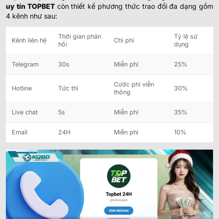
uy tín TOPBET
còn thiết kế phương thức trao đổi đa dạng gồm
4 kênh như sau:
Thời gian phản
Tỷ lệ sử
Kênh liên hệ
Chi phí
hồi
dụng
Telegram
30s
Miễn phí
25%
Cước phí viễn
Hotline
Tức thì
30%
thông
Live chat
5s
Miễn phí
35%
Email
24H
Miễn phí
10%