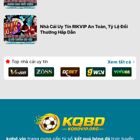
Nhà Cái Uy Tín RIKVIP An Toàn, Tỷ Lệ Đổi
Thưởng Hấp Dẫn
Top nhà cái uy tín
Xem tất cả
kqbd.vip
trang cung cấp tỷ số
kết quả bóng đá
trực tuyến