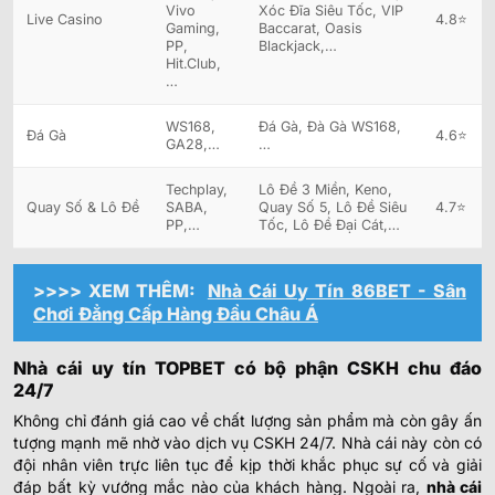
Vivo
Xóc Đĩa Siêu Tốc, VIP
Live Casino
4.8⭐
Gaming,
Baccarat, Oasis
PP,
Blackjack,…
Hit.Club,
…
WS168,
Đá Gà, Đà Gà WS168,
Đá Gà
4.6⭐
GA28,…
…
Techplay,
Lô Đề 3 Miền, Keno,
Quay Số & Lô Đề
SABA,
Quay Số 5, Lô Đề Siêu
4.7⭐
PP,…
Tốc, Lô Đề Đại Cát,…
>>>> XEM THÊM:
Nhà Cái Uy Tín 86BET - Sân
Chơi Đẳng Cấp Hàng Đầu Châu Á
Nhà cái uy tín TOPBET có bộ phận CSKH chu đáo
24/7
Không chỉ đánh giá cao về chất lượng sản phẩm mà còn gây ấn
tượng mạnh mẽ nhờ vào dịch vụ CSKH 24/7. Nhà cái này còn có
đội nhân viên trực liên tục để kịp thời khắc phục sự cố và giải
đáp bất kỳ vướng mắc nào của khách hàng. Ngoài ra,
nhà cái