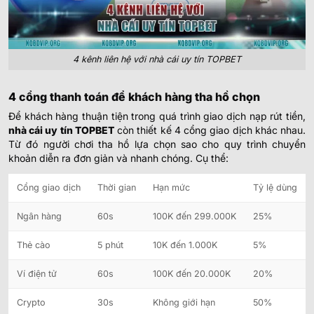
4 kênh liên hệ với nhà cái uy tín TOPBET
4 cổng thanh toán để khách hàng tha hồ chọn
Để khách hàng thuận tiện trong quá trình giao dịch nạp rút tiền,
nhà cái uy tín TOPBET
còn thiết kế 4 cổng giao dịch khác nhau.
Từ đó người chơi tha hồ lựa chọn sao cho quy trình chuyển
khoản diễn ra đơn giản và nhanh chóng. Cụ thể:
Cổng giao dịch
Thời gian
Hạn mức
Tỷ lệ dùng
Ngân hàng
60s
100K đến 299.000K
25%
Thẻ cào
5 phút
10K đến 1.000K
5%
Ví điện tử
60s
100K đến 20.000K
20%
Crypto
30s
Không giới hạn
50%