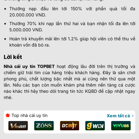
Thưởng nạp đầu lên tới 150% với phần quà tối đa
20.000.000 VND.
Thưởng 70% khi nạp lần thứ hai và bạn nhận tối đa lên tới
5.000.000 VND.
Hoàn trả khuyến mãi lên tới 1.2% giúp hội viên có thể thu về
khoản vốn đã bỏ ra.
Lời kết
Nhà cái uy tín TOPBET
hoạt động lâu đời trên thị trường và
chiếm giữ trái tim của hàng triệu khách hàng. Đây là sân chơi
phong phú, chất lượng bậc nhất mà ai cũng nên thử qua một
lần. Nếu các bạn còn muốn khám phá thêm nền tảng cá cược
nào khác thì hãy theo dõi trang tin tức KQBD để cập nhật ngay
nhé.
Top nhà cái uy tín
Xem tất cả