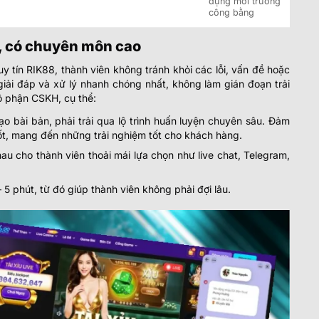
dựng môi trường
công bằng
7, có chuyên môn cao
uy tín RIK88, thành viên không tránh khỏi các lỗi, vấn đề hoặc
iải đáp và xử lý nhanh chóng nhất, không làm gián đoạn trải
ộ phận CSKH, cụ thể:
o bài bản, phải trải qua lộ trình huấn luyện chuyên sâu. Đảm
tốt, mang đến những trải nghiệm tốt cho khách hàng.
au cho thành viên thoải mái lựa chọn như live chat, Telegram,
 5 phút, từ đó giúp thành viên không phải đợi lâu.