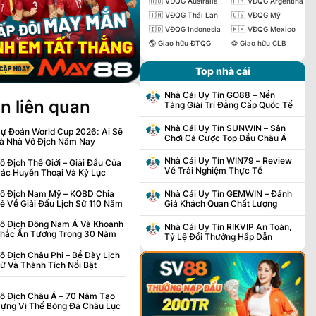
🇦🇺 VĐQG Australia
🇦🇷 VĐQG Argentina
🇹🇭 VĐQG Thái Lan
🇺🇸 VĐQG Mỹ
🇮🇩 VĐQG Indonesia
🇲🇽 VĐQG Mexico
🌎 Giao hữu ĐTQG
⚽️ Giao hữu CLB
Top nhà cái
Nhà Cái Uy Tín GO88 – Nền
in liên quan
Tảng Giải Trí Đẳng Cấp Quốc Tế
Nhà Cái Uy Tín SUNWIN – Sân
ự Đoán World Cup 2026: Ai Sẽ
Chơi Cá Cược Top Đầu Châu Á
à Nhà Vô Địch Năm Nay
Nhà Cái Uy Tín WIN79 – Review
ô Địch Thế Giới – Giải Đấu Của
Về Trải Nghiệm Thực Tế
ác Huyền Thoại Và Kỷ Lục
ô Địch Nam Mỹ – KQBD Chia
Nhà Cái Uy Tín GEMWIN – Đánh
ẻ Về Giải Đấu Lịch Sử 110 Năm
Giá Khách Quan Chất Lượng
ô Địch Đông Nam Á Và Khoảnh
Nhà Cái Uy Tín RIKVIP An Toàn,
hắc Ấn Tượng Trong 30 Năm
Tỷ Lệ Đổi Thưởng Hấp Dẫn
ô Địch Châu Phi – Bề Dày Lịch
ử Và Thành Tích Nổi Bật
ô Địch Châu Á – 70 Năm Tạo
ựng Vị Thế Bóng Đá Châu Lục