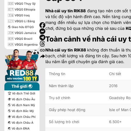
🇸🇪 VĐQG Thụy Sỹ
🇪🇹 VĐQG Ethiopia
Nhà cái uy tín RIK88
đang tạo nên cơn sốt t
🇮🇶 VĐQG Iraq
và tốc độ vận hành đỉnh cao. Nền tảng cun
🇱🇾 VĐQG Li Băng
mang đến nhiều sự lựa chọn cho thành viên
🌎 Giao hữu ĐTQG
chơi, đừng bỏ qua những chia sẻ sau của
K
🇯🇲 VĐQG Jamaica
Toàn cảnh về nhà cái uy 
🇧🇷 VĐQG Brazil
🇦🇷 VĐQG Argentina
Nhà cái uy tín RIK88
không đơn thuần là thư
bạch, chất lượng và đáng tin cậy. Sau hơn 
lâu năm lẫn giới chuyên gia đánh giá cao.
Thông tin
Chi tiết
Năm thành lập
2016
Thế giới 🌏
🏆 Vô địch Thế Giới
Trụ sở chính
Goadsby Roa
🌍️ Vô địch Châu Âu
🌎️️ Vô địch Nam Mỹ
Giấy phép hoạt động
Isle of Man
🌎️ Vô địch Bắc Mỹ
🌍️️ Vô địch Châu Phi
Số lượng trò chơi
6.500+
🌏️️ Vô địch Châu Á
🌏️️ Vô địch ĐNA