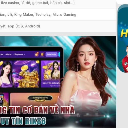
, live casino, lô đề, game bài, bắn cá, slot…)
ion, Jili, King Maker, Techplay, Micro Gaming
yệt, app (IOS, Android)