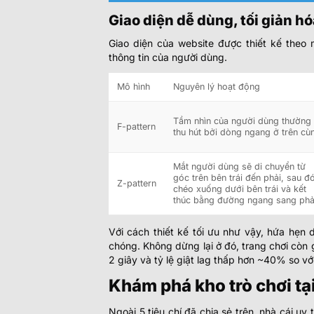
Giao diện dễ dùng, tối giản hó
Giao diện của website được thiết kế theo 
thông tin của người dùng.
Mô hình
Nguyên lý hoạt động
Tầm nhìn của người dùng thường 
F-pattern
thu hút bởi dòng ngang ở trên cù
Mắt người dùng sẽ di chuyển từ
góc trên bên trái đến phải, sau đ
Z-pattern
chéo xuống dưới bên trái và kết
thúc bằng đường ngang sang phả
Với cách thiết kế tối ưu như vậy, hứa hẹn
chóng. Không dừng lại ở đó, trang chơi còn 
2 giây và tỷ lệ giật lag thấp hơn ~40% so v
Khám phá kho trò chơi tại
Ngoài 5 tiêu chí đã chia sẻ trên, nhà cái u