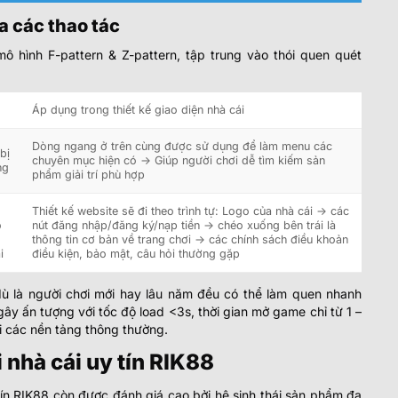
a các thao tác
mô hình F-pattern & Z-pattern, tập trung vào thói quen quét
Áp dụng trong thiết kế giao diện nhà cái
Dòng ngang ở trên cùng được sử dụng để làm menu các
bị
chuyên mục hiện có -> Giúp người chơi dễ tìm kiếm sản
ng
phẩm giải trí phù hợp
Thiết kế website sẽ đi theo trình tự: Logo của nhà cái -> các
ó
nút đăng nhập/đăng ký/nạp tiền -> chéo xuống bên trái là
thông tin cơ bản về trang chơi -> các chính sách điều khoản
i
điều kiện, bảo mật, câu hỏi thường gặp
 dù là người chơi mới hay lâu năm đều có thể làm quen nhanh
gây ấn tượng với tốc độ load <3s, thời gian mở game chỉ từ 1 –
ới các nền tảng thông thường.
 nhà cái uy tín RIK88
y tín RIK88 còn được đánh giá cao bởi hệ sinh thái sản phẩm đa