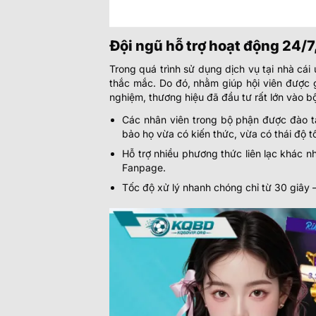
Đội ngũ hỗ trợ hoạt động 24/
Trong quá trình sử dụng dịch vụ tại nhà cái 
thắc mắc. Do đó, nhằm giúp hội viên được g
nghiệm, thương hiệu đã đầu tư rất lớn vào b
Các nhân viên trong bộ phận được đào tạ
bảo họ vừa có kiến thức, vừa có thái độ 
Hỗ trợ nhiều phương thức liên lạc khác nh
Fanpage.
Tốc độ xử lý nhanh chóng chỉ từ 30 giây –