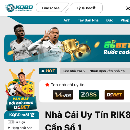
Bỏ
So
Livescore
Tỷ lệ kèo
qua
nội
Anh
Tây Ban Nha
Đức
Pháp
dung
🔥
HOT
Kèo nhà cái 5
Nhận định kèo nhà cái
Top nhà cái uy tín
Nhà Cái Uy Tín RIK8
KQBD mới 🏆
🇪🇸 La Liga
Cấp Số 1
🏴󠁧󠁢󠁥󠁮󠁧󠁿 Hạng nhất Anh