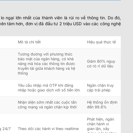
 ngại lớn nhất của thành viên là rủi ro về thông tin. Do đó,
yên tâm hơn, đơn vị đã đầu tư 2 triệu USD vào các công nghệ
Mô tả chi tiết
Hiệu quả thực tế
Tương đương với phương thức
bảo mật của ngân hàng, có khả
Giảm 80% nguy
năng mã hóa các thông tin được
cơ rò rỉ dữ liệu
truyền tải giữa khách hàng và hệ
thống
Yêu cầu nhập mã OTP khi đăng
Ngăn chặn truy
nhập hoặc giao dịch với số tiền lớn
cập trái phép
Nhận diện sớm nhất các cuộc tấn
Hệ thống ổn định
công mạng và ngăn chặn kịp thời
đến 99.8%
Phát hiện, ngăn
chặn hành vi
g 24/7
Theo dõi các hành vi theo realtime
gian lận, xây