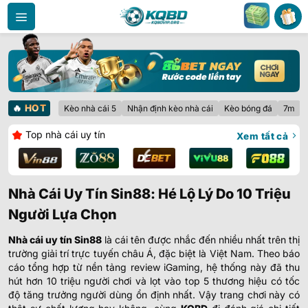
Bỏ
qua
nội
dung
🔥
HOT
Kèo nhà cái 5
Nhận định kèo nhà cái
Kèo bóng đá
7m
Top nhà cái uy tín
Xem tất cả
Nhà Cái Uy Tín Sin88: Hé Lộ Lý Do 10 Triệu
Người Lựa Chọn
Nhà cái uy tín Sin88
là cái tên được nhắc đến nhiều nhất trên thị
trường giải trí trực tuyến châu Á, đặc biệt là Việt Nam. Theo báo
cáo tổng hợp từ nền tảng review iGaming, hệ thống này đã thu
hút hơn 10 triệu người chơi và lọt vào top 5 thương hiệu có tốc
độ tăng trưởng người dùng ổn định nhất. Vậy trang chơi này có