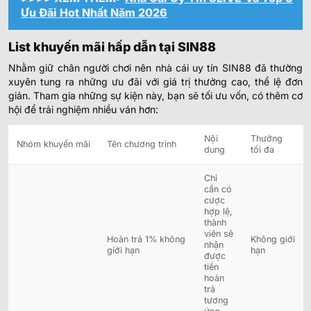
Ưu Đãi Hot Nhất Năm 2026
List khuyến mãi hấp dẫn tại SIN88
Nhằm giữ chân người chơi nên nhà cái uy tín SIN88 đã thường
xuyên tung ra những ưu đãi với giá trị thưởng cao, thể lệ đơn
giản. Tham gia những sự kiện này, bạn sẽ tối ưu vốn, có thêm cơ
hội để trải nghiệm nhiều ván hơn:
Nội
Thưởng
Nhóm khuyến mãi
Tên chương trình
dung
tối đa
Chỉ
cần có
cược
hợp lệ,
thành
viên sẽ
Hoàn trả 1% không
Không giới
nhận
giới hạn
hạn
được
tiền
hoàn
trả
tương