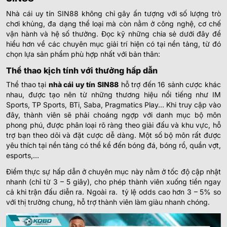
Nhà cái uy tín SIN88 không chỉ gây ấn tượng với số lượng trò
chơi khủng, đa dạng thể loại mà còn nằm ở công nghệ, cơ chế
vận hành và hệ số thưởng. Đọc kỹ những chia sẻ dưới đây để
hiểu hơn về các chuyên mục giải trí hiện có tại nền tảng, từ đó
chọn lựa sản phẩm phù hợp nhất với bản thân:
Thể thao kịch tính với thưởng hấp dẫn
Thể thao tại
nhà cái uy tín SIN88
hỗ trợ đến 16 sảnh cược khác
nhau, được tạo nên từ những thương hiệu nổi tiếng như IM
Sports, TP Sports, BTi, Saba, Pragmatics Play… Khi truy cập vào
đây, thành viên sẽ phải choáng ngợp với danh mục bộ môn
phong phú, được phân loại rõ ràng theo giải đấu và khu vực, hỗ
trợ bạn theo dõi và đặt cược dễ dàng. Một số bộ môn rất được
yêu thích tại nền tảng có thể kể đến bóng đá, bóng rổ, quần vợt,
esports,…
Điểm thực sự hấp dẫn ở chuyên mục này nằm ở tốc độ cập nhật
nhanh (chỉ từ 3 – 5 giây), cho phép thành viên xuống tiền ngay
cả khi trận đấu diễn ra. Ngoài ra. tỷ lệ odds cao hơn 3 – 5% so
với thị trường chung, hỗ trợ thành viên làm giàu nhanh chóng.