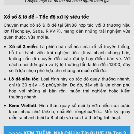
Chuyên mục nổ hũ thu hút nhiều người tham gia
Xổ số & lô đề – Tốc độ xử lý siêu tốc
Chuyên mục xổ số & lô đề tại SIN88 hợp tác với 3 thương hiệu
lớn (Techplay, Saba, RIKVIP), mang đến những trải nghiệm vừa
quen thuộc, vừa mới lạ.
Xổ số 3 miền
: Là phiên bản số hóa của xổ số truyền thống,
hỗ trợ thành viên trải nghiệm tiện lợi và nhanh chóng hơn,
không cần di chuyển đến các đại lý hay điểm bán vé. Với
cách chơi đơn giản và tỷ lệ thưởng tối đa lên đến 1:900, đây
sẽ là lựa chọn phù hợp cho những ai muốn đổi đời.
Lô đề siêu tốc
: Loại hình này có tốc độ quay thưởng nhanh,
chỉ từ 30 giây – 5 phút/phiên. Do đó, đây sẽ là lựa chọn phù
hợp với những ai bận rộn, muốn trải nghiệm hoặc kiếm
thưởng nhanh.
Keno Vietlott
: Hình thức quay số mới lạ với nhiều cửa cược
khác nhau như tài/xỉu, chẵn/lẻ, rồng/hòa/hổ… Mỗi kỳ quay
diễn ra nhanh (chỉ từ 8 phút) và mức trả thưởng linh hoạt.
>>>> XEM THÊM:
Nhà Cái Uy Tín 8LIVE Và Top 3