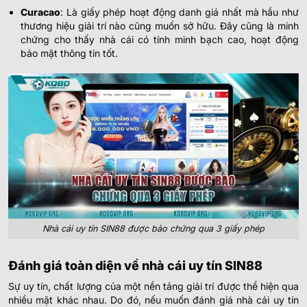
Curacao
: Là giấy phép hoạt động danh giá nhất mà hầu như
thương hiệu giải trí nào cũng muốn sở hữu. Đây cũng là minh
chứng cho thấy nhà cái có tính minh bạch cao, hoạt động
bảo mật thông tin tốt.
Nhà cái uy tín SIN88 được bảo chứng qua 3 giấy phép
Đánh giá toàn diện về nhà cái uy tín SIN88
Sự uy tín, chất lượng của một nền tảng giải trí được thể hiện qua
nhiều mặt khác nhau. Do đó, nếu muốn đánh giá nhà cái uy tín