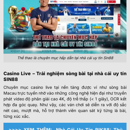
Thể thao là chuyên mục hấp dẫn tại nhà cái uy tín Sin88
Casino Live – Trải nghiệm sòng bài tại nhà cái uy tín
SIN88
Chuyên mục casino live tại nền tảng được ví như sòng bài
Macau trực tuyến nhờ vào những công nghệ hiện đại như truyền
phát video độ phân giải cao 4K, độ trễ thấp (< 1 giây), OCR kết
hợp đa góc quay. Như vậy, các ván chơi sẽ diễn ra với độ sắc
nét cao, mượt mà, hỗ trợ thành viên quan sát kỹ từng lá bài,
từng xúc xắc.
>>>> XEM THÊM:
Nhà Cái Uy Tín RIK88: Thủ