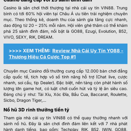
Casino là sân chơi thời thượng tại nhà cái uy tín VIN88. Trung
bình có tới 60% hội viên tại Châu Á ưu tiên trải nghiệm chuyên
mục. Theo thống kê, doanh thu của sảnh gia tăng cực nhanh,
dao động từ 20 – 25% mỗi năm. Hội viên ghé thăm có thể khám
phá 25 sảnh đình đám, nổi bật là GO88, Ezugi, Evolution, B52,
VIVO, SEXY, RIK, DREAM.
>>>> XEM THÊM:
Review Nhà Cái Uy Tín YO88 -
Thương Hiệu Cá Cược Top #1
Chuyên mục Casino đổi thưởng cung cấp 12.000 bàn chơi đẳng
cấp quốc tế, tích hợp vô số tính năng hỗ trợ (Chat live, cược
nhanh, soi cầu, tip Dealer). Đặc biệt, nền tảng còn phát hành số
lượng lớn game hot, có luật chơi cuốn hút và tỷ lệ ăn siêu cao.
Đáng chú ý như: Tài Xỉu, Xóc Đĩa, Bầu Cua, Baccarat, Roulette,
Sicbo, Dragon Tiger,…
Nổ hũ 3D rinh thưởng tiền tỷ
Tham gia nhà cái uy tín VIN88 có thể quay thưởng nhanh với
sảnh nổ hũ. Đây là sân chơi đình đám liên kết với 7 nhà phát
hành danh tiếng, bao gồm: Techplay, RIK, B52, IWIN, GO88,