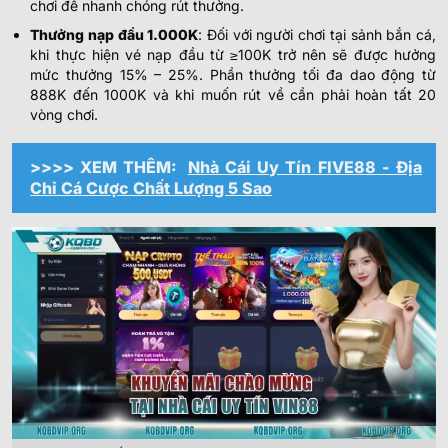
chơi để nhanh chóng rút thưởng.
Thưởng nạp đầu 1.000K
: Đối với người chơi tại sảnh bắn cá,
khi thực hiện vé nạp đầu từ ≥100K trở nên sẽ được hưởng
mức thưởng 15% – 25%. Phần thưởng tối đa dao động từ
888K đến 1000K và khi muốn rút về cần phải hoàn tất 20
vòng chơi.
>>>> XEM THÊM:
Nhà Cái Uy Tín FIVE88 - Địa
Chỉ Cá Cược Chất Lượng 5 Sao