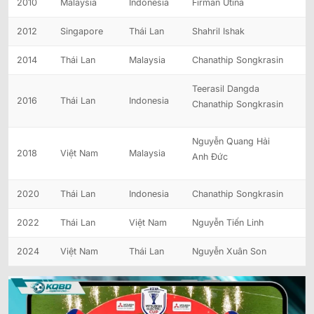
2010
Malaysia
Indonesia
Firman Utina
2012
Singapore
Thái Lan
Shahril Ishak
2014
Thái Lan
Malaysia
Chanathip Songkrasin
Teerasil Dangda
2016
Thái Lan
Indonesia
Chanathip Songkrasin
Nguyễn Quang Hải
2018
Việt Nam
Malaysia
Anh Đức
2020
Thái Lan
Indonesia
Chanathip Songkrasin
2022
Thái Lan
Việt Nam
Nguyễn Tiến Linh
2024
Việt Nam
Thái Lan
Nguyễn Xuân Son