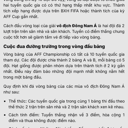
hai tuyển quốc gia có có thứ hạng thấp nhất khu vực. Thành
tích xếp hạng được dựa trên BXH FIFA hoặc thành tích của kỳ
AFF Cup gần nhất.
Cách đấu vòng loại của giải
vô địch Đông Nam Á
là hai đội đá 2
lượt trận trên sân nhà và sân khách. Tuyển có điểm thắng chung
cuộc tốt hơn sẽ giành tấm vé đi tiếp vào vòng bảng.
Cuộc đua đường trường trong vòng đấu bảng
Vòng bảng của AFF Championship có tất cả 10 tuyển quốc gia
tham dự. Các đội được chia thành 2 bảng A và B, mỗi bảng có 5
đội. Hạt giống được phân nhóm dựa trên thành tích ở 2 kỳ gần
nhất. Điều này đảm bảo những đội mạnh nhất không nằm hết
trong một bảng đấu.
Quy định khi đá vòng bảng của các mùa vô địch Đông Nam Á
như sau:
Thể thức: Các tuyển quốc gia trong cùng 1 bảng thi đấu theo
thể thức 2 trận trên sân nhà và 2 trận sân khách xen kẽ nhau.
Cách tính điểm: Tuyển thắng nhận về 3 điểm, hòa cộng 1
điểm và thua không được điểm nào.