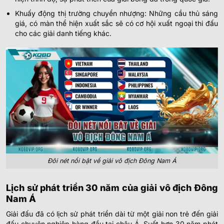
Khuấy động thị trường chuyển nhượng: Những cầu thủ sáng
giá, có màn thể hiện xuất sắc sẽ có cơ hội xuất ngoại thi đấu
cho các giải danh tiếng khác.
Đôi nét nổi bật về giải vô địch Đông Nam Á
Lịch sử phát triển 30 năm của giải vô địch Đông
Nam Á
Giải đấu đã có lịch sử phát triển dài từ một giải non trẻ đến giải
đấu chuyên nghiệp hàng đầu tại châu Á. Suốt hơn 30 năm phát