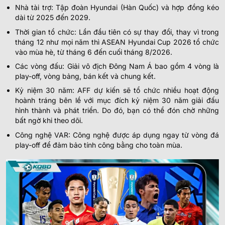
Nhà tài trợ: Tập đoàn Hyundai (Hàn Quốc) và hợp đồng kéo
dài từ 2025 đến 2029.
Thời gian tổ chức: Lần đầu tiên có sự thay đổi, thay vì trong
tháng 12 như mọi năm thì ASEAN Hyundai Cup 2026 tổ chức
vào mùa hè, từ tháng 6 đến cuối tháng 8/2026.
Các vòng đấu: Giải vô địch Đông Nam Á bao gồm 4 vòng là
play-off, vòng bảng, bán kết và chung kết.
Kỷ niệm 30 năm: AFF dự kiến sẽ tổ chức nhiều hoạt động
hoành tráng bên lề với mục đích kỷ niệm 30 năm giải đấu
hình thành và phát triển. Do đó, bạn có thể đón chờ những
bất ngờ khi theo dõi.
Công nghệ VAR: Công nghệ được áp dụng ngay từ vòng đá
play-off để đảm bảo tính công bằng cho toàn mùa.