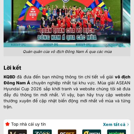
Quán quân của vô địch Đông Nam Á qua các mùa
Lời kết
KQBD
đã đưa đến bạn những thông tin chi tiết về giải
vô địch
Đông Nam Á
chuyên nghiệp nhất tại khu vực. Mùa giải ASEAN
Hyundai Cup 2026 sắp khởi tranh và website chúng tôi sẽ đưa
đầy đủ thông tin mới nhất. Vì vậy, bạn hãy truy cập website
thường xuyên để cập nhật biến động mới nhất về mùa và từng
trận.
Top nhà cái uy tín
Xem tất cả