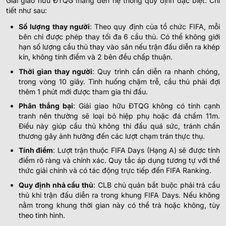
Giải giao hữu ĐTQG mang đến hệ thống quy định đặc biệt. Chi
tiết như sau:
Số lượng thay người
: Theo quy định của tổ chức FIFA, mỗi
bên chỉ được phép thay tối đa 6 cầu thủ. Có thể không giới
hạn số lượng cầu thủ thay vào sân nếu trận đấu diễn ra khép
kín, không tính điểm và 2 bên đều chấp thuận.
Thời gian thay người
: Quy trình cần diễn ra nhanh chóng,
trong vòng 10 giây. Tình huống chậm trễ, cầu thủ phải đợi
thêm 1 phút mới được tham gia thi đấu.
Phân thắng bại
: Giải giao hữu ĐTQG không có tính cạnh
tranh nên thường sẽ loại bỏ hiệp phụ hoặc đá chấm 11m.
Điều này giúp cầu thủ không thi đấu quá sức, tránh chấn
thương gây ảnh hưởng đến các lượt chạm trán thực thụ.
Tính điểm
: Lượt trận thuộc FIFA Days (Hạng A) sẽ được tính
điểm rõ ràng và chính xác. Quy tắc áp dụng tương tự với thể
thức giải chính và có tác động trực tiếp đến FIFA Ranking.
Quy định nhả cầu thủ
: CLB chủ quản bắt buộc phải trả cầu
thủ khi trận đấu diễn ra trong khung FIFA Days. Nếu không
nằm trong khung thời gian này có thể trả hoặc không, tùy
theo tình hình.