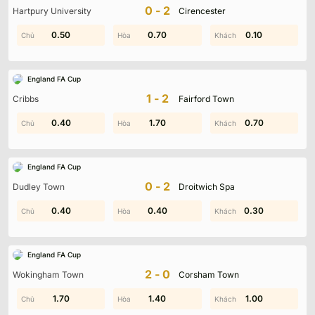
0-2
Hartpury University
Cirencester
0.50
0.10
0.50
0.70
0.10
0.10
England FA Cup
1-2
Cribbs
Fairford Town
0.40
1.50
2.00
1.70
0.40
0.70
England FA Cup
0-2
Dudley Town
Droitwich Spa
0.40
1.40
0.40
1.00
0.30
1.70
England FA Cup
2-0
Wokingham Town
Corsham Town
1.50
1.70
1.60
1.40
1.00
1.20