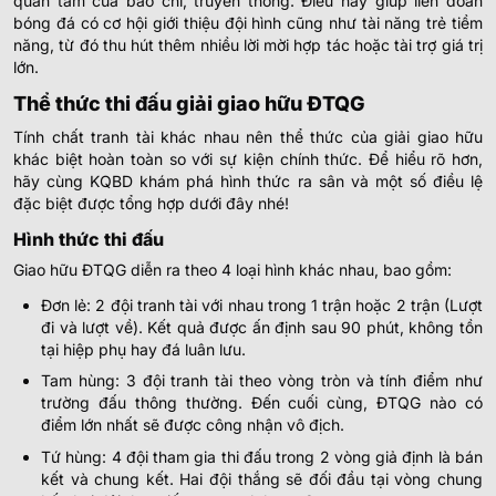
quan tâm của báo chí, truyền thông. Điều này giúp liên đoàn
bóng đá có cơ hội giới thiệu đội hình cũng như tài năng trẻ tiềm
năng, từ đó thu hút thêm nhiều lời mời hợp tác hoặc tài trợ giá trị
lớn.
Thể thức thi đấu giải giao hữu ĐTQG
Tính chất tranh tài khác nhau nên thể thức của giải giao hữu
khác biệt hoàn toàn so với sự kiện chính thức. Để hiểu rõ hơn,
hãy cùng KQBD khám phá hình thức ra sân và một số điều lệ
đặc biệt được tổng hợp dưới đây nhé!
Hình thức thi đấu
Giao hữu ĐTQG diễn ra theo 4 loại hình khác nhau, bao gồm:
Đơn lẻ: 2 đội tranh tài với nhau trong 1 trận hoặc 2 trận (Lượt
đi và lượt về). Kết quả được ấn định sau 90 phút, không tồn
tại hiệp phụ hay đá luân lưu.
Tam hùng: 3 đội tranh tài theo vòng tròn và tính điểm như
trường đấu thông thường. Đến cuối cùng, ĐTQG nào có
điểm lớn nhất sẽ được công nhận vô địch.
Tứ hùng: 4 đội tham gia thi đấu trong 2 vòng giả định là bán
kết và chung kết. Hai đội thắng sẽ đối đầu tại vòng chung