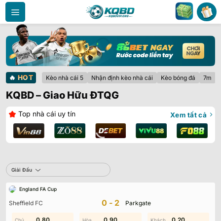
Bỏ
qua
nội
dung
🔥
HOT
Kèo nhà cái 5
Nhận định kèo nhà cái
Kèo bóng đá
7m
KQBD – Giao Hữu ĐTQG
Top nhà cái uy tín
Xem tất cả
Giải Đấu
England FA Cup
0-2
Sheffield FC
Parkgate
0.80
1.80
0.60
0.90
0.20
1.90