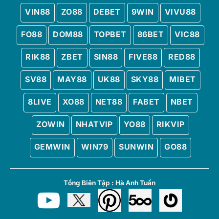
VIN88
ZO88
DEBET
9WIN
VIVU88
FO88
DOM88
TOPBET
86BET
VIC88
RIK88
ZBET
SIN88
FIVE88
RED88
SV88
MAY88
UK88
SKY88
MIBET
8LIVE
XO88
NET88
FABET
NBET
ZOWIN
NHATVIP
YO88
RIKVIP
GEMWIN
WIN79
SUNWIN
GO88
Tổng Biên Tập :
Hà Anh Tuấn