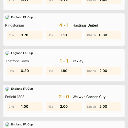
England FA Cup
4-1
Kingstonian
Hastings United
1.50
1.70
1.40
1.10
0.80
1.90
England FA Cup
1-1
Thetford Town
Yaxley
0.30
0.50
1.80
1.50
2.00
1.20
England FA Cup
2-0
Enfield 1893
Welwyn Garden City
1.00
1.10
2.00
1.90
0.60
2.00
England FA Cup