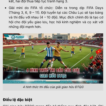
kết, hai đội thua tiếp tục tranh hạng 3.
Giải mini do FIFA tổ chức: Diễn ra trong dịp FIFA Days
(Tháng 3, 6, 9 – 11). Đội tuyển tại các Châu Lục sẽ tạo bảng
và thi đấu với nhau (4 – 10 đội). Mục đích chính đó là tạo cơ
hội cho đội yếu giao lưu, học hỏi kinh nghiệm và cọ xát với
những đội mạnh hơn.
4 hình thức thi đấu của giải giao hữu ĐTQG
Điều lệ đặc biệt