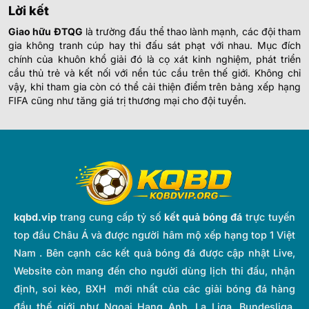
Lời kết
Giao hữu ĐTQG
là trường đấu thể thao lành mạnh, các đội tham
gia không tranh cúp hay thi đấu sát phạt với nhau. Mục đích
chính của khuôn khổ giải đó là cọ xát kinh nghiệm, phát triển
cầu thủ trẻ và kết nối với nền túc cầu trên thế giới. Không chỉ
vậy, khi tham gia còn có thể cải thiện điểm trên bảng xếp hạng
FIFA cũng như tăng giá trị thương mại cho đội tuyển.
kqbd.vip
trang cung cấp tỷ số
kết quả bóng đá
trực tuyến
top đầu Châu Á và được người hâm mộ xếp hạng top 1 Việt
Nam . Bên cạnh các kết quả bóng đá được cập nhật Live,
Website còn mang đến cho người dùng lịch thi đấu, nhận
định, soi kèo, BXH mới nhất của các giải bóng đá hàng
đầu thế giới như Ngoại Hạng Anh, La Liga, Bundesliga,