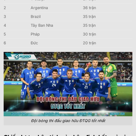
2
Argentina
36 trận
3
Brazil
35 trận
4
Tây Ban Nha
35 trận
5
Pháp
30 trận
6
Đức
20 trận
Đội bóng thi đấu giao hữu ĐTQG tốt nhất