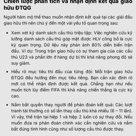
Chiến lược phân tích và nhận định kết quả giao
hữu ĐTQG
Người hâm mộ thể thao muốn nhận định kết quả tại các giải đấu
giao hữu thì nên chú ý đến một vài yếu tố quan trọng sau:
Xem xét kỹ danh sách cầu thủ triệu tập: Việc nghiên cứu kỹ
lưỡng danh sách cầu thủ góp mặt được HLV công bố là cực
kỳ quan trọng. Dữ liệu này phản ảnh 80% diễn biến trận
đấu. Ví dụ: Trong trận giao hữu có sự tham gia của các cầu
thủ U23 và phần lớn ở hàng dự bị thì khả năng phong độ sẽ
suy giảm.
Hiểu rõ mục tiêu thi đấu của từng đội: Mỗi trận giao hữu
ĐTQG đều hướng đến mục tiêu riêng. Bạn cần xác định rõ
mới có thể nhận định được kết quả. Chẳng hạn như nếu
muốn tích lũy điểm FIFA thì khả năng chiến thắng là cực kỳ
cao.
Nắm bắt quyền thay người để phán đoán kết quả: Các lượt
tranh tài thường có số lần thay cầu thủ khá nhiều (6 – 11 lần).
Vì vậy, thế trận tại hiệp 1 và hiệp 2 luôn có sự thay đổi. Nếu
muốn đưa ra phán đoán chính xác cần nghiên cứu và nắm
bắt đúng tình hình cũng như số lượng cầu thủ được thay.