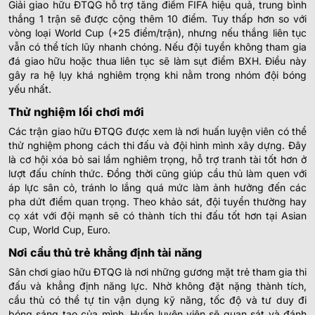
Giải giao hữu ĐTQG hỗ trợ tăng điểm FIFA hiệu quả, trung bình
thắng 1 trận sẽ được cộng thêm 10 điểm. Tuy thấp hơn so với
vòng loại World Cup (+25 điểm/trận), nhưng nếu thắng liên tục
vẫn có thể tích lũy nhanh chóng. Nếu đội tuyển không tham gia
đá giao hữu hoặc thua liên tục sẽ làm sụt điểm BXH. Điều này
gây ra hệ lụy khá nghiêm trọng khi nằm trong nhóm đội bóng
yếu nhất.
Thử nghiệm lối chơi mới
Các trận giao hữu ĐTQG được xem là nơi huấn luyện viên có thể
thử nghiệm phong cách thi đấu và đội hình mình xây dựng. Đây
là cơ hội xóa bỏ sai lầm nghiêm trọng, hỗ trợ tranh tài tốt hơn ở
lượt đấu chính thức. Đồng thời cũng giúp cầu thủ làm quen với
áp lực sân cỏ, tránh lo lắng quá mức làm ảnh hưởng đến các
pha dứt điểm quan trọng. Theo khảo sát, đội tuyển thường hay
cọ xát với đội mạnh sẽ có thành tích thi đấu tốt hơn tại Asian
Cup, World Cup, Euro.
Nơi cầu thủ trẻ khẳng định tài năng
Sân chơi giao hữu ĐTQG là nơi những gương mặt trẻ tham gia thi
đấu và khẳng định năng lực. Nhờ không đặt nặng thành tích,
cầu thủ có thể tự tin vận dụng kỹ năng, tốc độ và tư duy đi
bóng sáng tạo của mình. Huấn luyện viên sẽ quan sát và đánh