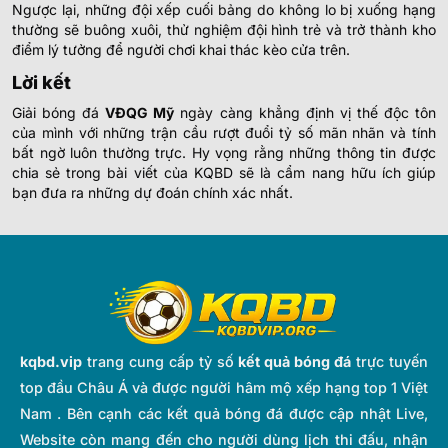
Ngược lại, những đội xếp cuối bảng do không lo bị xuống hạng
thường sẽ buông xuôi, thử nghiệm đội hình trẻ và trở thành kho
điểm lý tưởng để người chơi khai thác kèo cửa trên.
Lời kết
Giải bóng đá
VĐQG Mỹ
ngày càng khẳng định vị thế độc tôn
của mình với những trận cầu rượt đuổi tỷ số mãn nhãn và tính
bất ngờ luôn thường trực. Hy vọng rằng những thông tin được
chia sẻ trong bài viết của KQBD sẽ là cẩm nang hữu ích giúp
bạn đưa ra những dự đoán chính xác nhất.
kqbd.vip
trang cung cấp tỷ số
kết quả bóng đá
trực tuyến
top đầu Châu Á và được người hâm mộ xếp hạng top 1 Việt
Nam . Bên cạnh các kết quả bóng đá được cập nhật Live,
Website còn mang đến cho người dùng lịch thi đấu, nhận