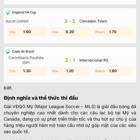
VĐQG Mỹ đang trở thành tâm điểm chú ý của người hâm mộ
bóng đá toàn cầu với những trận cầu kịch tính và sự góp mặt
England FA Cup
của các siêu sao quốc tế. Mỗi vòng đấu đều mang đến những
3-2
Ascot United
Clevedon Town
bất ngờ lớn cục diện bảng xếp hạng thay đổi liên tục qua từng
tuần. Bạn đang tìm kiếm một địa chỉ uy tín để theo dõi diễn biến
1.30
1.60
0.20
1.20
1.30
1.70
giải đấu? Hãy cùng
KQBD
cập nhật ngay những điểm nóng của
giải nhà nghề Mỹ tại đây.
VĐQG Mỹ (MLS) – Giải đấu hấp dẫn bậc nhất xứ
Copa do Brasil
Corinthians Paulista
cờ hoa
2-1
Internacional RS
(SP)
Khác biệt hoàn toàn với Ngoại hạng Anh hay Champions
0.40
1.30
1.60
1.20
0.90
1.60
League, giải VĐQG Mỹ sở hữu những quy luật vận hành và bản
sắc rất riêng biệt của thể thao xứ cờ hoa mà không phải ai cũng
biết.
Định nghĩa và thể thức thi đấu
Giải VĐQG Mỹ (Major League Soccer – MLS) là giải đấu bóng đá
chuyên nghiệp cao nhất dành cho các câu lạc bộ tại Mỹ và
Canada, đang có sự phát triển thần tốc và thu hút sự chú ý của
hàng triệu người hâm mộ toàn cầu nhờ sự góp mặt của các siêu
sao quốc tế.