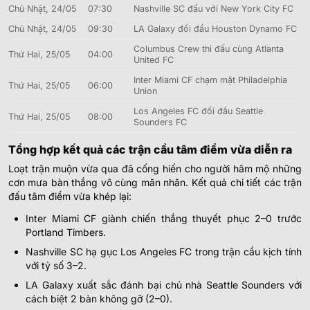
Chủ Nhật, 24/05
07:30
Nashville SC đấu với New York City FC
Chủ Nhật, 24/05
09:30
LA Galaxy đối đầu Houston Dynamo FC
Columbus Crew thi đấu cùng Atlanta
Thứ Hai, 25/05
04:00
United FC
Inter Miami CF chạm mặt Philadelphia
Thứ Hai, 25/05
06:00
Union
Los Angeles FC đối đầu Seattle
Thứ Hai, 25/05
08:00
Sounders FC
Tổng hợp kết quả các trận cầu tâm điểm vừa diễn ra
Loạt trận muộn vừa qua đã cống hiến cho người hâm mộ những
cơn mưa bàn thắng vô cùng mãn nhãn. Kết quả chi tiết các trận
đấu tâm điểm vừa khép lại:
Inter Miami CF giành chiến thắng thuyết phục 2–0 trước
Portland Timbers.
Nashville SC hạ gục Los Angeles FC trong trận cầu kịch tính
với tỷ số 3–2.
LA Galaxy xuất sắc đánh bại chủ nhà Seattle Sounders với
cách biệt 2 bàn không gỡ (2–0).