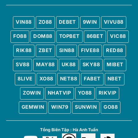
VIN88
ZO88
DEBET
9WIN
VIVU88
FO88
DOM88
TOPBET
86BET
VIC88
RIK88
ZBET
SIN88
FIVE88
RED88
SV88
MAY88
UK88
SKY88
MIBET
8LIVE
XO88
NET88
FABET
NBET
ZOWIN
NHATVIP
YO88
RIKVIP
GEMWIN
WIN79
SUNWIN
GO88
Tổng Biên Tập :
Hà Anh Tuấn