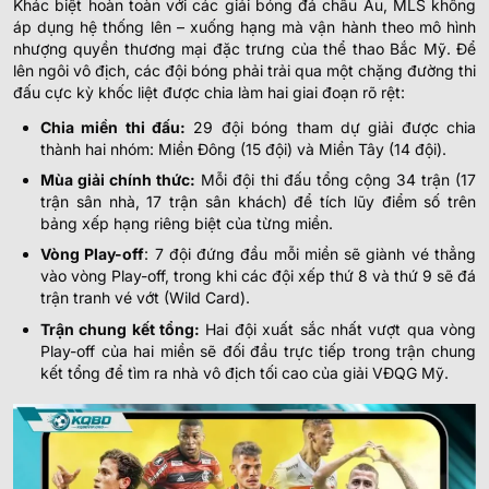
Khác biệt hoàn toàn với các giải bóng đá châu Âu, MLS không
áp dụng hệ thống lên – xuống hạng mà vận hành theo mô hình
nhượng quyền thương mại đặc trưng của thể thao Bắc Mỹ. Để
lên ngôi vô địch, các đội bóng phải trải qua một chặng đường thi
đấu cực kỳ khốc liệt được chia làm hai giai đoạn rõ rệt:
Chia miền thi đấu:
29 đội bóng tham dự giải được chia
thành hai nhóm: Miền Đông (15 đội) và Miền Tây (14 đội).
Mùa giải chính thức:
Mỗi đội thi đấu tổng cộng 34 trận (17
trận sân nhà, 17 trận sân khách) để tích lũy điểm số trên
bảng xếp hạng riêng biệt của từng miền.
Vòng Play-off
: 7 đội đứng đầu mỗi miền sẽ giành vé thẳng
vào vòng Play-off, trong khi các đội xếp thứ 8 và thứ 9 sẽ đá
trận tranh vé vớt (Wild Card).
Trận chung kết tổng:
Hai đội xuất sắc nhất vượt qua vòng
Play-off của hai miền sẽ đối đầu trực tiếp trong trận chung
kết tổng để tìm ra nhà vô địch tối cao của giải VĐQG Mỹ.