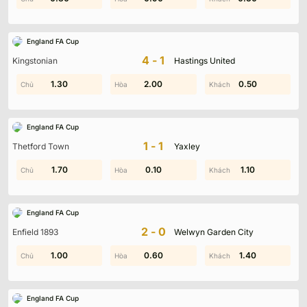
England FA Cup
4-1
Kingstonian
Hastings United
1.30
1.70
2.00
1.90
0.50
1.10
England FA Cup
1-1
Thetford Town
Yaxley
1.70
1.70
1.90
0.10
1.10
1.10
England FA Cup
2-0
Enfield 1893
Welwyn Garden City
0.50
1.00
0.60
1.90
0.90
1.40
England FA Cup