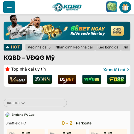
Bỏ
qua
nội
dung
🔥
HOT
Kèo nhà cái 5
Nhận định kèo nhà cái
Kèo bóng đá
7m
KQBD – VĐQG Mỹ
Top nhà cái uy tín
Xem tất cả
Giải Đấu
England FA Cup
0-2
Sheffield FC
Parkgate
0.80
1.90
0.90
1.60
0.30
0.70