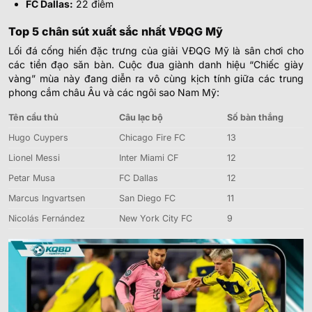
FC Dallas:
22 điểm
Top 5 chân sút xuất sắc nhất VĐQG Mỹ
Lối đá cống hiến đặc trưng của giải VĐQG Mỹ là sân chơi cho
các tiền đạo săn bàn. Cuộc đua giành danh hiệu “Chiếc giày
vàng” mùa này đang diễn ra vô cùng kịch tính giữa các trung
phong cắm châu Âu và các ngôi sao Nam Mỹ:
Tên cầu thủ
Câu lạc bộ
Số bàn thắng
Hugo Cuypers
Chicago Fire FC
13
Lionel Messi
Inter Miami CF
12
Petar Musa
FC Dallas
12
Marcus Ingvartsen
San Diego FC
11
Nicolás Fernández
New York City FC
9