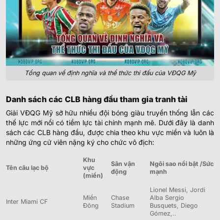
Tổng quan về định nghĩa và thể thức thi đấu của VĐQG Mỹ
Danh sách các CLB hàng đầu tham gia tranh tài
Giải VĐQG Mỹ sở hữu nhiều đội bóng giàu truyền thống lẫn các
thế lực mới nổi có tiềm lực tài chính mạnh mẽ. Dưới đây là danh
sách các CLB hàng đầu, được chia theo khu vực miền và luôn là
những ứng cử viên nặng ký cho chức vô địch:
Khu
Sân vận
Ngôi sao nổi bật /Sức
Tên câu lạc bộ
vực
động
mạnh
(miền)
Lionel Messi, Jordi
Miền
Chase
Alba Sergio
Inter Miami CF
Đông
Stadium
Busquets, Diego
Gómez,..