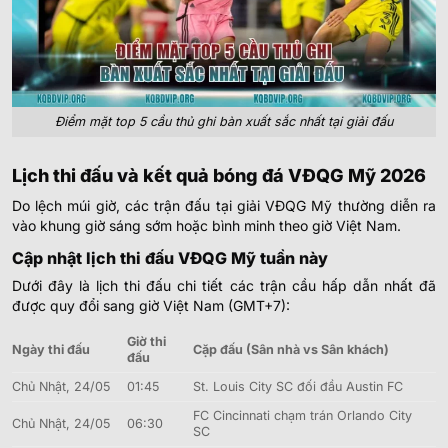
Điểm mặt top 5 cầu thủ ghi bàn xuất sắc nhất tại giải đấu
Lịch thi đấu và kết quả bóng đá VĐQG Mỹ 2026
Do lệch múi giờ, các trận đấu tại giải VĐQG Mỹ thường diễn ra
vào khung giờ sáng sớm hoặc bình minh theo giờ Việt Nam.
Cập nhật lịch thi đấu VĐQG Mỹ tuần này
Dưới đây là lịch thi đấu chi tiết các trận cầu hấp dẫn nhất đã
được quy đổi sang giờ Việt Nam (GMT+7):
Giờ thi
Ngày thi đấu
Cặp đấu (Sân nhà vs Sân khách)
đấu
Chủ Nhật, 24/05
01:45
St. Louis City SC đối đầu Austin FC
FC Cincinnati chạm trán Orlando City
Chủ Nhật, 24/05
06:30
SC