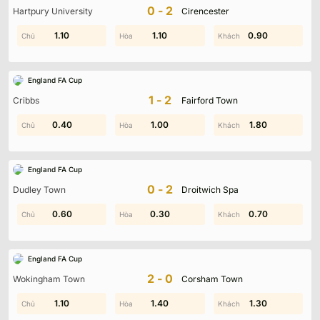
0-2
Hartpury University
Cirencester
1.30
1.10
1.80
1.10
0.90
1.20
England FA Cup
1-2
Cribbs
Fairford Town
0.40
0.50
2.00
1.00
0.70
1.80
England FA Cup
0-2
Dudley Town
Droitwich Spa
0.60
2.00
0.30
1.50
0.60
0.70
England FA Cup
2-0
Wokingham Town
Corsham Town
1.60
1.10
1.90
1.40
0.30
1.30