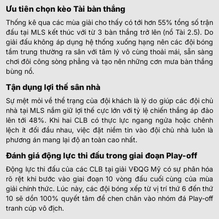
Ưu tiên chọn kèo Tài bàn thắng
Thống kê qua các mùa giải cho thấy có tới hơn 55% tổng số trận
đấu tại MLS kết thúc với từ 3 bàn thắng trở lên (nổ Tài 2.5). Do
giải đấu không áp dụng hệ thống xuống hạng nên các đội bóng
tầm trung thường ra sân với tâm lý vô cùng thoải mái, sẵn sàng
chơi đôi công sòng phẳng và tạo nên những cơn mưa bàn thắng
bùng nổ.
Tận dụng lợi thế sân nhà
Sự mệt mỏi về thể trạng của đội khách là lý do giúp các đội chủ
nhà tại MLS nắm giữ lợi thế cực lớn với tỷ lệ chiến thắng áp đảo
lên tới 48%. Khi hai CLB có thực lực ngang ngửa hoặc chênh
lệch ít đối đầu nhau, việc đặt niềm tin vào đội chủ nhà luôn là
phương án mang lại độ an toàn cao nhất.
Đánh giá động lực thi đấu trong giai đoạn Play-off
Động lực thi đấu của các CLB tại giải VĐQG Mỹ có sự phân hóa
rõ rệt khi bước vào giai đoạn 10 vòng đấu cuối cùng của mùa
giải chính thức. Lúc này, các đội bóng xếp từ vị trí thứ 6 đến thứ
10 sẽ dồn 100% quyết tâm để chen chân vào nhóm đá Play-off
tranh cúp vô địch.