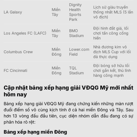
Dignity
Lịch sử giàu truyền
Miền
Health
LA Galaxy
thống nhất MLS (5 lần
Tây
Sports
vô địch)
Park
Đội hình đắt giá, lối
Miền
BMO
Los Angeles FC (LAFC)
chơi tấn công cống
Tây
Stadium
hiến
Nhà đương kim vô
Miền
Lower.com
Columbus Crew
địch MLS Cup với lối
Đông
Field
đá thực dụng
Đội bóng sở hữu lối
Miền
TQL
FC Cincinnati
chơi gắn kết, thủ lĩnh
Đông
Stadium
hàng công mạnh
Cập nhật bảng xếp hạng giải VĐQG Mỹ mới nhất
hôm nay
Bảng xếp hạng giải VĐQG Mỹ đang chứng kiến những màn rượt
đuổi điểm số vô cùng kịch tính ở cả hai miền Đông và Tây. Sau
hơn 13 vòng đấu đầu tiên, cục diện nhóm dẫn đầu đang có sự
phân hóa rõ rệt:
Bảng xếp hạng miền Đông