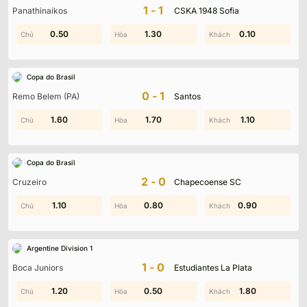
1-1
Panathinaikos
CSKA 1948 Sofia
0.90
0.50
1.60
1.30
0.10
1.10
Copa do Brasil
0-1
Remo Belem (PA)
Santos
0.50
1.60
1.80
1.70
0.30
1.10
Copa do Brasil
2-0
Cruzeiro
Chapecoense SC
2.00
1.10
0.80
1.50
0.90
1.90
Argentine Division 1
1-0
Boca Juniors
Estudiantes La Plata
0.50
1.20
0.50
1.70
1.80
1.70