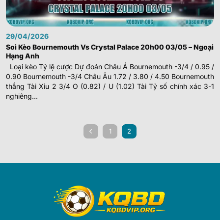
29/04/2026
Soi Kèo Bournemouth Vs Crystal Palace 20h00 03/05 – Ngoại
Hạng Anh
Loại kèo Tỷ lệ cược Dự đoán Châu Á Bournemouth -3/4 / 0.95 /
0.90 Bournemouth -3/4 Châu Âu 1.72 / 3.80 / 4.50 Bournemouth
thắng Tài Xỉu 2 3/4 O (0.82) / U (1.02) Tài Tỷ số chính xác 3-1
nghiêng...
1
2